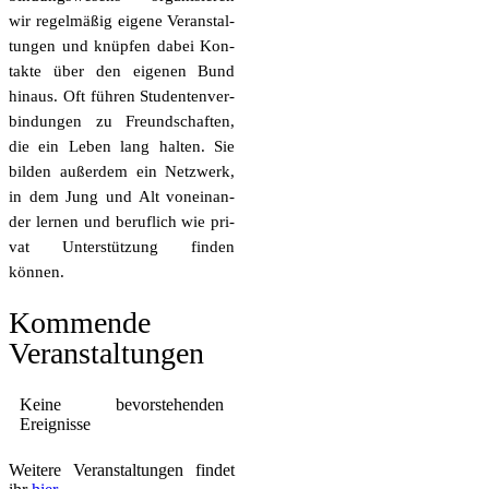
wir regel­mä­ßig eige­ne Ver­an­stal­
tun­gen und knüp­fen dabei Kon­
tak­te über den eige­nen Bund
hin­aus. Oft füh­ren Stu­den­ten­ver­
bin­dun­gen zu Freund­schaf­ten,
die ein Leben lang hal­ten. Sie
bil­den außer­dem ein Netz­werk,
in dem Jung und Alt von­ein­an­
der ler­nen und beruf­lich wie pri­
vat Unter­stüt­zung fin­den
können.
Kom­men­de
Veranstaltungen
Kei­ne bevor­ste­hen­den
Ereignisse
Wei­te­re Ver­an­stal­tun­gen fin­det