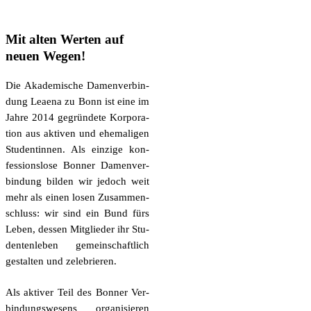
Mit alten Werten auf
neuen Wegen!
Die Aka­de­mi­sche Damen­ver­bin­
dung Leae­na zu Bonn ist eine im
Jah­re 2014 gegrün­de­te Kor­po­ra­
ti­on aus akti­ven und ehe­ma­li­gen
Stu­den­tin­nen. Als ein­zi­ge kon­
fes­si­ons­lo­se Bon­ner Damen­ver­
bin­dung bil­den wir jedoch weit
mehr als einen losen Zusam­men­
schluss: wir sind ein Bund fürs
Leben, des­sen Mit­glie­der ihr Stu­
den­ten­le­ben gemein­schaft­lich
gestal­ten und zelebrieren.
Als akti­ver Teil des Bon­ner Ver­
bin­dungs­we­sens orga­ni­sie­ren