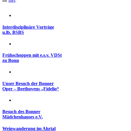
ihr
hier
.
Interdisziplinäre Vorträge
u.lb. BSBS
Frühschoppen mit e.s.v. VDSt
zu Bonn
Unser Besuch der Bonner
Oper – Beethovens „Fidelio“
Besuch des Bonner
Mädchenhauses e.V.
Weinwanderung im Ahrtal