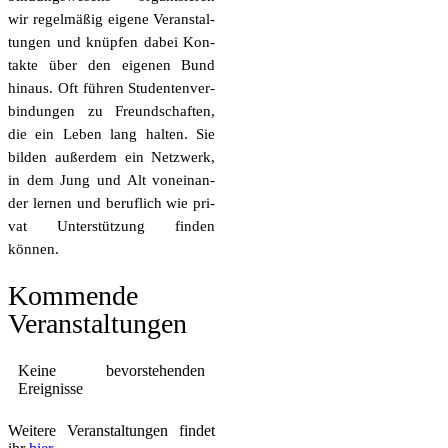
wir regel­mä­ßig eige­ne Ver­an­stal­
tun­gen und knüp­fen dabei Kon­
tak­te über den eige­nen Bund
hin­aus. Oft füh­ren Stu­den­ten­ver­
bin­dun­gen zu Freund­schaf­ten,
die ein Leben lang hal­ten. Sie
bil­den außer­dem ein Netz­werk,
in dem Jung und Alt von­ein­an­
der ler­nen und beruf­lich wie pri­
vat Unter­stüt­zung fin­den
können.
Kom­men­de
Veranstaltungen
Kei­ne bevor­ste­hen­den
Ereignisse
Wei­te­re Ver­an­stal­tun­gen fin­det