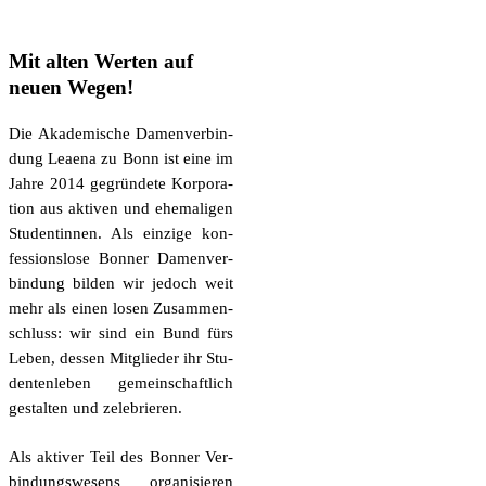
Mit alten Werten auf
neuen Wegen!
Die Aka­de­mi­sche Damen­ver­bin­
dung Leae­na zu Bonn ist eine im
Jah­re 2014 gegrün­de­te Kor­po­ra­
ti­on aus akti­ven und ehe­ma­li­gen
Stu­den­tin­nen. Als ein­zi­ge kon­
fes­si­ons­lo­se Bon­ner Damen­ver­
bin­dung bil­den wir jedoch weit
mehr als einen losen Zusam­men­
schluss: wir sind ein Bund fürs
Leben, des­sen Mit­glie­der ihr Stu­
den­ten­le­ben gemein­schaft­lich
gestal­ten und zelebrieren.
Als akti­ver Teil des Bon­ner Ver­
bin­dungs­we­sens orga­ni­sie­ren