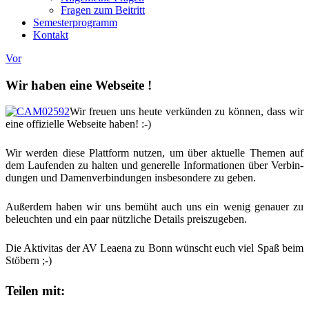
Fragen zum Beitritt
Semesterprogramm
Kontakt
Vor
Wir haben eine Webseite !
Wir freu­en uns heu­te ver­kün­den zu kön­nen, dass wir
eine offi­zi­el­le Web­sei­te haben! :-)
Wir wer­den die­se Platt­form nut­zen, um über aktu­el­le The­men auf
dem Lau­fen­den zu hal­ten und gene­rel­le Infor­ma­tio­nen über Ver­bin­
dun­gen und Damen­ver­bin­dun­gen ins­be­son­de­re zu geben.
Außer­dem haben wir uns bemüht auch uns ein wenig genau­er zu
beleuch­ten und ein paar nütz­li­che Details preiszugeben.
Die Akti­vi­tas der AV Leae­na zu Bonn wünscht euch viel Spaß beim
Stöbern ;-)
Teilen mit: