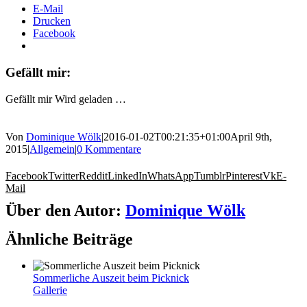
E‑Mail
Dru­cken
Face­book
Gefällt mir:
Gefällt mir
Wird gela­den …
Von
Dominique Wölk
|
2016-01-02T00:21:35+01:00
April 9th,
2015
|
Allgemein
|
0 Kommentare
Facebook
Twitter
Reddit
LinkedIn
WhatsApp
Tumblr
Pinterest
Vk
E-
Mail
Über den Autor:
Dominique Wölk
Ähnliche Beiträge
Sommerliche Auszeit beim Picknick
Gallerie