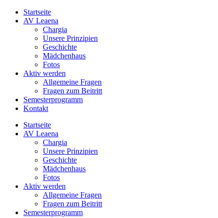
Zum
Instagram
Facebook
Startseite
Inhalt
AV Leaena
springen
Chargia
Unsere Prinzipien
Geschichte
Mädchenhaus
Fotos
Aktiv werden
Allgemeine Fragen
Fragen zum Beitritt
Semesterprogramm
Kontakt
Startseite
AV Leaena
Chargia
Unsere Prinzipien
Geschichte
Mädchenhaus
Fotos
Aktiv werden
Allgemeine Fragen
Fragen zum Beitritt
Semesterprogramm