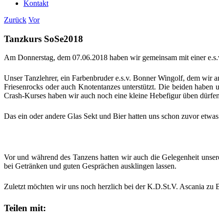
Kontakt
Zurück
Vor
Tanzkurs SoSe2018
Am Don­ners­tag, dem 07.06.2018 haben wir gemein­sam mit einer e.s
Unser Tanz­leh­rer, ein Far­ben­bru­der e.s.v. Bon­ner Win­golf, dem wir an
Frie­sen­rocks oder auch Kno­ten­tan­zes unter­stützt. Die bei­den haben
Crash-Kur­ses haben wir auch noch eine klei­ne Hebe­fi­gur üben dür­fen,
Das ein oder ande­re Glas Sekt und Bier hat­ten uns schon zuvor etwas g
Vor und wäh­rend des Tan­zens hat­ten wir auch die Gele­gen­heit unse­r
bei Geträn­ken und guten Gesprä­chen aus­klin­gen lassen.
Zuletzt möch­ten wir uns noch herz­lich bei der K.D.St.V. Asca­nia zu 
Teilen mit: