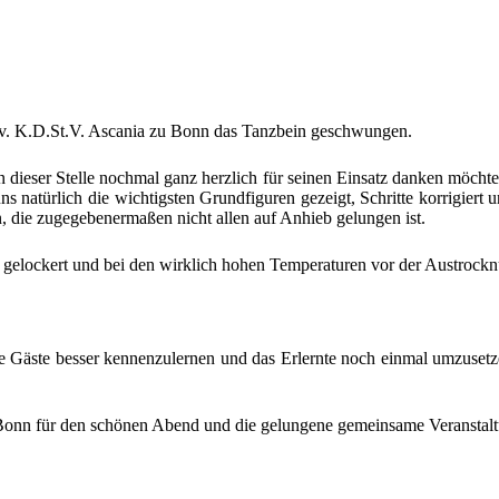
.v. K.D.St.V. Asca­nia zu Bonn das Tanz­bein geschwungen.
 die­ser Stel­le noch­mal ganz herz­lich für sei­nen Ein­satz dan­ken möch­t
 uns natür­lich die wich­tigs­ten Grund­fi­gu­ren gezeigt, Schrit­te kor­r
 die zuge­ge­be­ner­ma­ßen nicht allen auf Anhieb gelun­gen ist.
elo­ckert und bei den wirk­lich hohen Tem­pe­ra­tu­ren vor der Aus­trock
e Gäs­te bes­ser ken­nen­zu­ler­nen und das Erlern­te noch ein­mal umzu­se
Bonn für den schö­nen Abend und die gelun­ge­ne gemein­sa­me Ver­an­stal