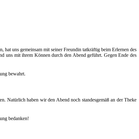
en, hat uns gemein­sam mit sei­ner Freun­din tat­kräf­tig beim Erler­nen des
i­giert und uns mit ihrem Kön­nen durch den Abend geführt. Gegen Ende des
­nung bewahrt.
t­zen. Natür­lich haben wir den Abend noch stan­des­ge­mäß an der The­ke
­tung bedanken!