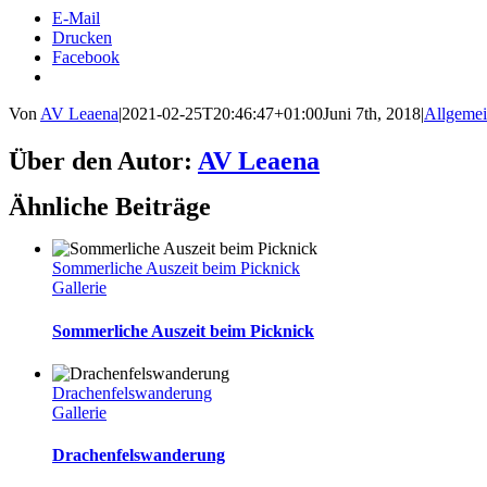
E‑Mail
Dru­cken
Face­book
Von
AV Leaena
|
2021-02-25T20:46:47+01:00
Juni 7th, 2018
|
Allgeme
Facebook
Twitter
Reddit
LinkedIn
WhatsApp
Tumblr
Pinterest
Vk
E-
Über den Autor:
AV Leaena
Mail
Ähnliche Beiträge
Sommerliche Auszeit beim Picknick
Gallerie
Sommerliche Auszeit beim Picknick
Drachenfelswanderung
Gallerie
Drachenfelswanderung