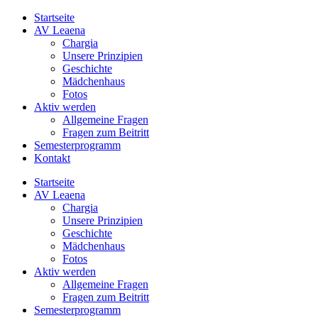
Zum
Instagram
Facebook
Startseite
Inhalt
AV Leaena
springen
Chargia
Unsere Prinzipien
Geschichte
Mädchenhaus
Fotos
Aktiv werden
Allgemeine Fragen
Fragen zum Beitritt
Semesterprogramm
Kontakt
Startseite
AV Leaena
Chargia
Unsere Prinzipien
Geschichte
Mädchenhaus
Fotos
Aktiv werden
Allgemeine Fragen
Fragen zum Beitritt
Semesterprogramm