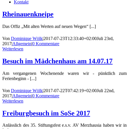
Kontakt
Rheinauenkneipe
Das Offiz „Mit alten Werten auf neuen Wegen“ [...]
Von
Dominique Wölk
|
2017-07-23T12:33:40+02:00
Juli 23rd,
2017
|
Allgemein
|
0 Kommentare
Weiterlesen
Besuch im Mädchenhaus am 14.07.17
Am vergangenen Wochenende waren wir - pünktlich zum
Ferienbeginn - [...]
Von
Dominique Wölk
|
2017-07-22T07:42:19+02:00
Juli 22nd,
2017
|
Allgemein
|
0 Kommentare
Weiterlesen
Freiburgbesuch im SoSe 2017
Anlässlich des 35. Stiftungsfest e.s.v. AV Merzhausia haben wir in