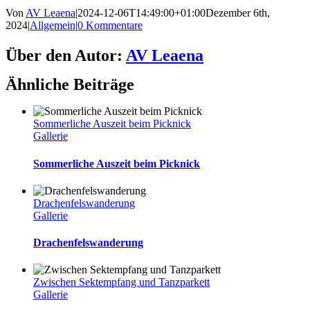
Von
AV Leaena
|
2024-12-06T14:49:00+01:00
Dezember 6th,
2024
|
Allgemein
|
0 Kommentare
Facebook
Twitter
Reddit
LinkedIn
WhatsApp
Tumblr
Pinterest
Vk
E-
Über den Autor:
AV Leaena
Mail
Ähnliche Beiträge
Sommerliche Auszeit beim Picknick
Gallerie
Sommerliche Auszeit beim Picknick
Drachenfelswanderung
Gallerie
Drachenfelswanderung
Zwischen Sektempfang und Tanzparkett
Gallerie