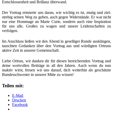
Ent­schlos­sen­heit und Bril­lanz überwand.
Der Vor­trag erin­ner­te uns dar­an, wie wich­tig es ist, mutig und ziel­
stre­big sei­nen Weg zu gehen, auch gegen Wider­stän­de. Er war nicht
nur eine Hom­mage an Marie Curie, son­dern auch eine Inspi­ra­ti­on
für uns alle, Gro­ßes zu wagen und unse­re Lei­den­schaf­ten zu
verfolgen.
Im Anschluss lie­ßen wir den Abend in gesel­li­ger Run­de aus­klin­gen,
tausch­ten Gedan­ken über den Vor­trag aus und wür­dig­ten Ortruns
akti­ve Zeit in unse­rer Gemeinschaft.
Lie­be Ortrun, wir dan­ken dir für die­sen berei­chern­den Vor­trag und
dei­ne wert­vol­len Bei­trä­ge in all den Jah­ren. Auch wenn du nun
inak­tiv wirst, freu­en wir uns dar­auf, dich wei­ter­hin als geschätz­te
Bun­des­schwes­ter in unse­rer Mit­te zu wissen!
Teilen mit:
E‑Mail
Dru­cken
Face­book