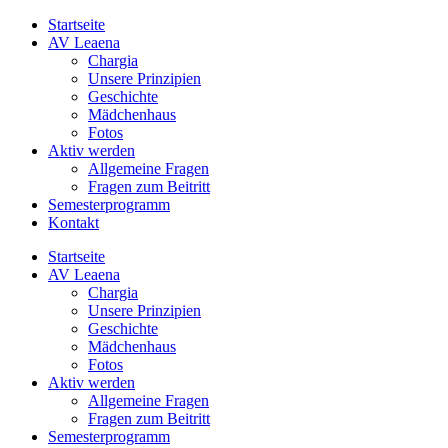
Zum
Instagram
Facebook
Startseite
Inhalt
AV Leaena
springen
Chargia
Unsere Prinzipien
Geschichte
Mädchenhaus
Fotos
Aktiv werden
Allgemeine Fragen
Fragen zum Beitritt
Semesterprogramm
Kontakt
Startseite
AV Leaena
Chargia
Unsere Prinzipien
Geschichte
Mädchenhaus
Fotos
Aktiv werden
Allgemeine Fragen
Fragen zum Beitritt
Semesterprogramm