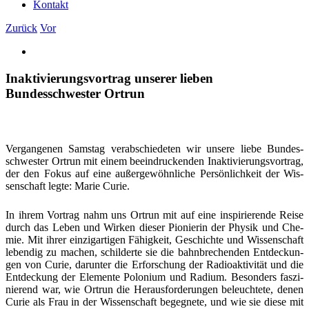
Kontakt
Zurück
Vor
Zeige
grösseres
Bild
Inaktivierungsvortrag unserer lieben
Bundesschwester Ortrun
Ver­gan­ge­nen Sams­tag ver­ab­schie­de­ten wir unse­re lie­be Bun­des­
schwes­ter Ortrun mit einem beein­dru­cken­den Inak­ti­vie­rungs­vor­trag,
der den Fokus auf eine außer­ge­wöhn­li­che Per­sön­lich­keit der Wis­
sen­schaft leg­te: Marie Curie.
In ihrem Vor­trag nahm uns Ortrun mit auf eine inspi­rie­ren­de Rei­se
durch das Leben und Wir­ken die­ser Pio­nie­rin der Phy­sik und Che­
mie. Mit ihrer ein­zig­ar­ti­gen Fähig­keit, Geschich­te und Wis­sen­schaft
leben­dig zu machen, schil­der­te sie die bahn­bre­chen­den Ent­de­ckun­
gen von Curie, dar­un­ter die Erfor­schung der Radio­ak­ti­vi­tät und die
Ent­de­ckung der Ele­men­te Polo­ni­um und Radi­um. Beson­ders fas­zi­
nie­rend war, wie Ortrun die Her­aus­for­de­run­gen beleuch­te­te, denen
Curie als Frau in der Wis­sen­schaft begeg­ne­te, und wie sie die­se mit