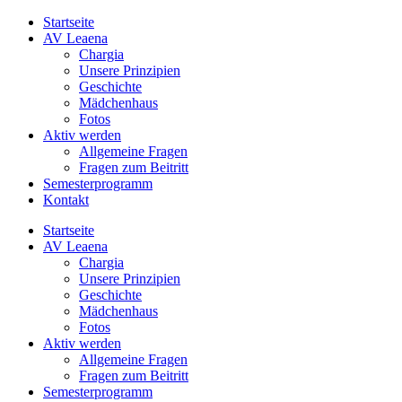
Zum
Instagram
Facebook
Startseite
Inhalt
AV Leaena
springen
Chargia
Unsere Prinzipien
Geschichte
Mädchenhaus
Fotos
Aktiv werden
Allgemeine Fragen
Fragen zum Beitritt
Semesterprogramm
Kontakt
Startseite
AV Leaena
Chargia
Unsere Prinzipien
Geschichte
Mädchenhaus
Fotos
Aktiv werden
Allgemeine Fragen
Fragen zum Beitritt
Semesterprogramm